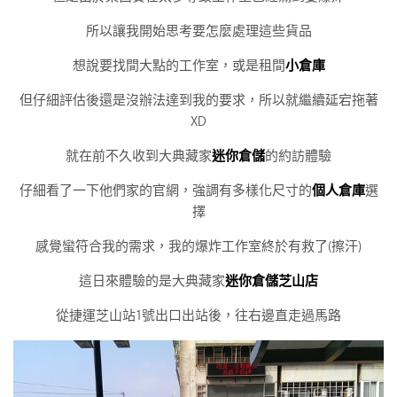
所以讓我開始思考要怎麼處理這些貨品
想說要找間大點的工作室，或是租間
小倉庫
但仔細評估後還是沒辦法達到我的要求，所以就繼續延宕拖著
XD
就在前不久收到大典藏家
迷你倉儲
的約訪體驗
仔細看了一下他們家的官網，強調有多樣化尺寸的
個人倉庫
選
擇
感覺蠻符合我的需求，我的爆炸工作室終於有救了(擦汗)
這日來體驗的是大典藏家
迷你倉儲芝山店
從捷運芝山站1號出口出站後，往右邊直走過馬路