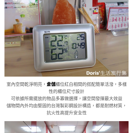
室內空間乾淨明亮，
倉儲
櫃位紅白相間的搭配簡單活潑，多樣
性的櫃位尺寸設計
可依據所需擺放的物品多寡做選擇，讓空間發揮最大效益
儲物間內外均由堅固的台灣製彩鋼設計構造，都是耐燃材質，
抗火性高提升安全性